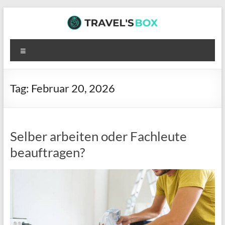
Zum
Inhalt
springen
TRAVEL’S
Menü
BOX
Hier
Tag:
Februar 20, 2026
wartet
interessante
Lektüre
auf
Selber arbeiten oder Fachleute
dich
beauftragen?