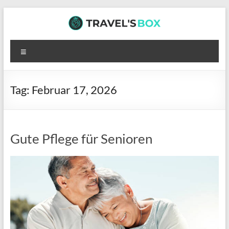
Zum
Inhalt
springen
TRAVEL’S
Menü
BOX
Hier
Tag:
Februar 17, 2026
wartet
interessante
Lektüre
auf
Gute Pflege für Senioren
dich