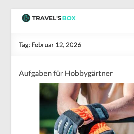
Zum
Inhalt
TRAVEL’S
springen
BOX
Tag:
Februar 12, 2026
Hier
wartet
interessante
Lektüre
Aufgaben für Hobbygärtner
auf
dich