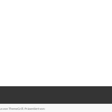
us
von ThemeGrill. Präsentiert von: