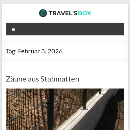
Zum
Inhalt
springen
TRAVEL’S
Menü
BOX
Hier
Tag:
Februar 3, 2026
wartet
interessante
Lektüre
auf
Zäune aus Stabmatten
dich