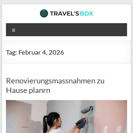
Zum
Inhalt
springen
TRAVEL’S
Menü
BOX
Hier
Tag:
Februar 4, 2026
wartet
interessante
Lektüre
auf
Renovierungsmassnahmen zu
dich
Hause planrn