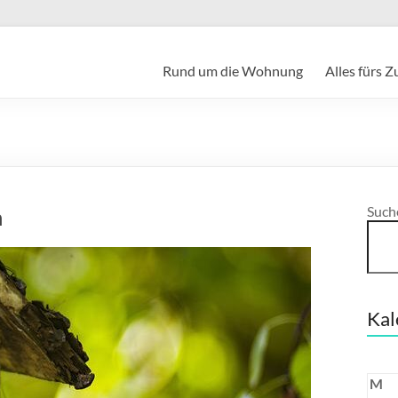
Rund um die Wohnung
Alles fürs 
n
Such
Kal
M