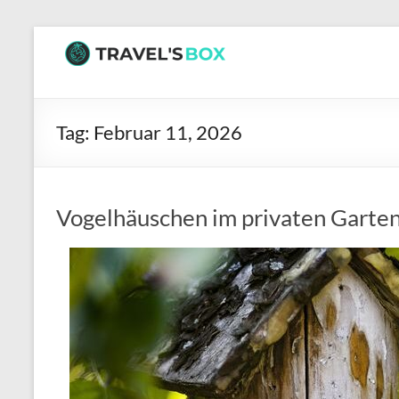
Zum
Inhalt
TRAVEL’S
springen
BOX
Tag:
Februar 11, 2026
Hier
wartet
interessante
Lektüre
Vogelhäuschen im privaten Garte
auf
dich