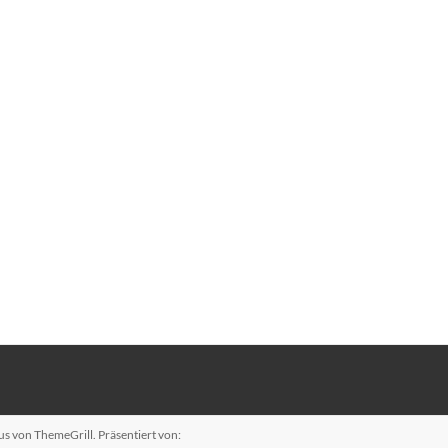
us
von ThemeGrill. Präsentiert von: