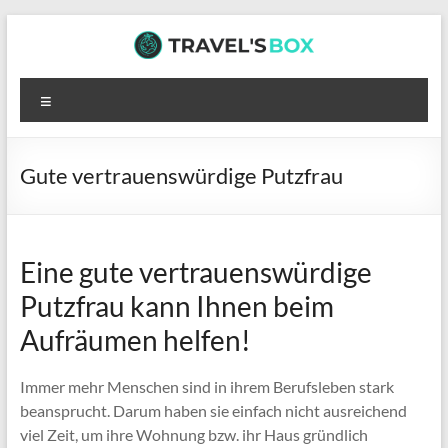
Zum
Inhalt
springen
TRAVEL’S
Menü
BOX
Hier
Gute vertrauenswürdige Putzfrau
wartet
interessante
Lektüre
auf
Eine gute vertrauenswürdige
dich
Putzfrau kann Ihnen beim
Aufräumen helfen!
Immer mehr Menschen sind in ihrem Berufsleben stark
beansprucht. Darum haben sie einfach nicht ausreichend
viel Zeit, um ihre Wohnung bzw. ihr Haus gründlich