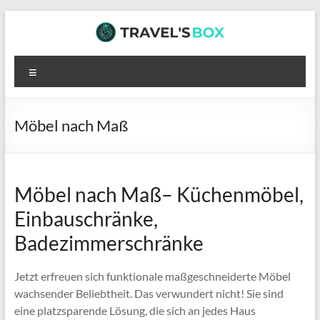
Zum
Inhalt
springen
TRAVEL’S
Menü
BOX
Hier
Möbel nach Maß
wartet
interessante
Lektüre
auf
Möbel nach Maß– Küchenmöbel,
dich
Einbauschränke,
Badezimmerschränke
Jetzt erfreuen sich funktionale maßgeschneiderte Möbel
wachsender Beliebtheit. Das verwundert nicht! Sie sind
eine platzsparende Lösung, die sich an jedes Haus