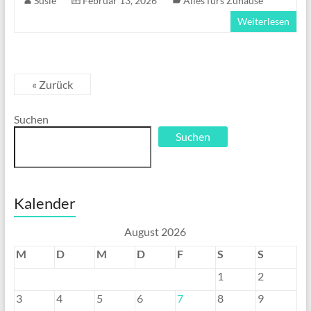
Susie
Februar 13, 2026
Alles fürs Zuhause
Weiterlesen
« Zurück
Suchen
Suchen
Kalender
August 2026
M
D
M
D
F
S
S
1
2
3
4
5
6
7
8
9